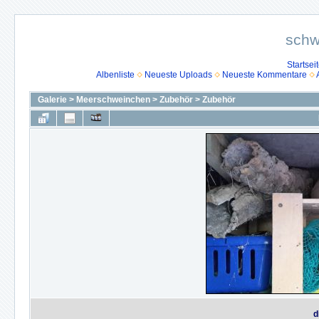
schw
Startsei
Albenliste
Neueste Uploads
Neueste Kommentare
Galerie
>
Meerschweinchen
>
Zubehör
>
Zubehör
d