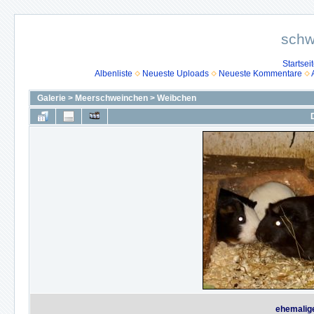
schw
Startsei
Albenliste
Neueste Uploads
Neueste Kommentare
Galerie
>
Meerschweinchen
>
Weibchen
ehemalig