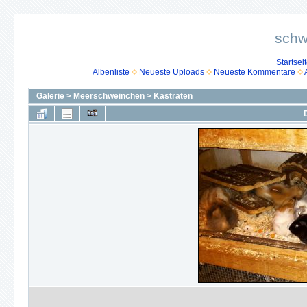
schw
Startsei
Albenliste
Neueste Uploads
Neueste Kommentare
Galerie
>
Meerschweinchen
>
Kastraten