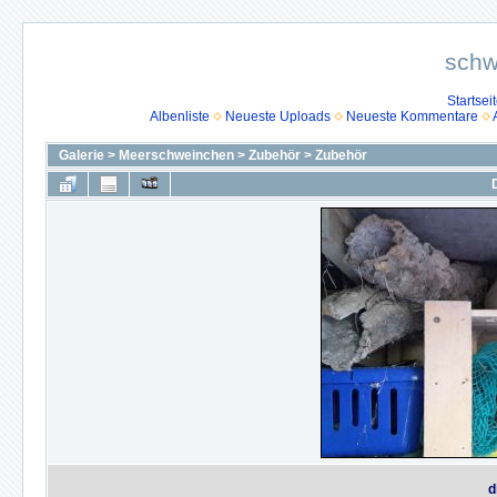
schw
Startsei
Albenliste
Neueste Uploads
Neueste Kommentare
Galerie
>
Meerschweinchen
>
Zubehör
>
Zubehör
d